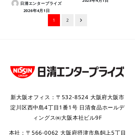
2025年4月1日
日清エンタープライズ
2026年4月1日
投
1
2
稿
の
ペ
ー
ジ
送
り
新大阪オフィス：〒532-8524 大阪府大阪市
淀川区西中島4丁目1番1号 日清食品ホールデ
ィングス㈱大阪本社ビル9F
本社：〒566-0062 大阪府摂津市鳥飼上5丁目